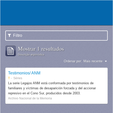
Filtro
Mostrar 1 resultados
Descrição arquivística
Ordenar por:
Mais recente
Testimonios/ ANM
T
Séries
La serie Legajos ANM está conformada por testimonios de
familiares y víctimas de desaparición forzada y del accionar
represivo en el Cono Sur, producidos desde 2003.
Archivo Nacional de la Memoria