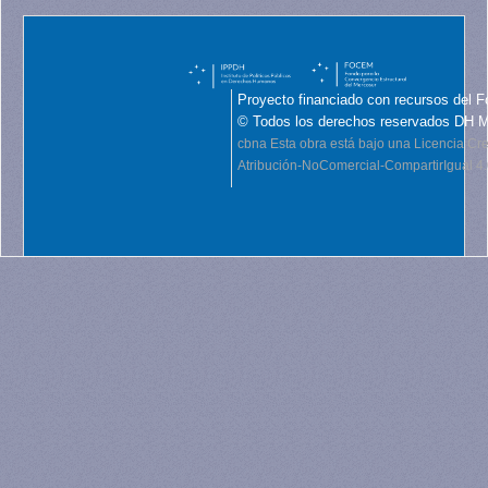
Proyecto financiado con recursos del F
© Todos los derechos reservados DH 
cbna
Esta obra está bajo una Licencia C
Atribución-NoComercial-CompartirIgual 4.0