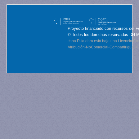
Proyecto financiado con recursos del F
© Todos los derechos reservados DH 
cbna
Esta obra está bajo una Licencia C
Atribución-NoComercial-CompartirIgual 4.0