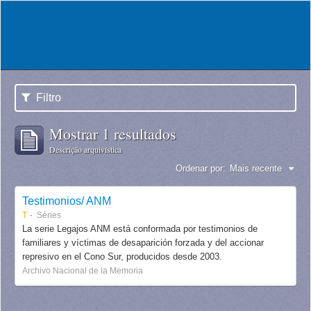
Filtro
Mostrar 1 resultados
Descrição arquivística
Ordenar por:
Mais recente
Testimonios/ ANM
T
Séries
La serie Legajos ANM está conformada por testimonios de
familiares y víctimas de desaparición forzada y del accionar
represivo en el Cono Sur, producidos desde 2003.
Archivo Nacional de la Memoria