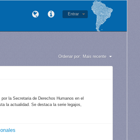
Entrar
Ordenar por:
Mais recente
s por la Secretaria de Derechos Humanos en el
a la actualidad. Se destaca la serie legajos,
ionales