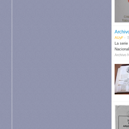
Archiv
AUyF
S
La serie
Nacional
Archivo 