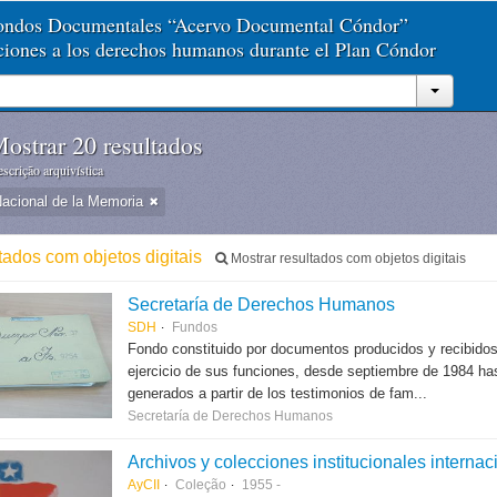
Fondos Documentales “Acervo Documental Cóndor”
aciones a los derechos humanos durante el Plan Cóndor
ostrar 20 resultados
scrição arquivística
Nacional de la Memoria
ltados com objetos digitais
Mostrar resultados com objetos digitais
Secretaría de Derechos Humanos
SDH
Fundos
Fondo constituido por documentos producidos y recibido
ejercicio de sus funciones, desde septiembre de 1984 hast
generados a partir de los testimonios de fam...
Secretaría de Derechos Humanos
Archivos y colecciones institucionales internac
AyCII
Coleção
1955 -