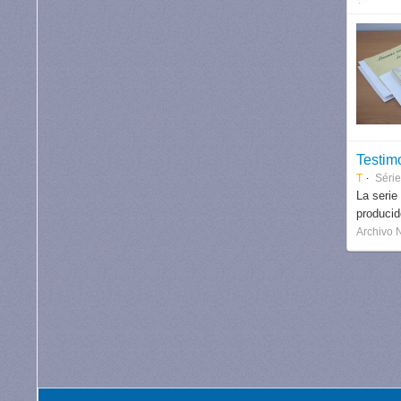
Testim
T
Séri
La serie
produci
Archivo 