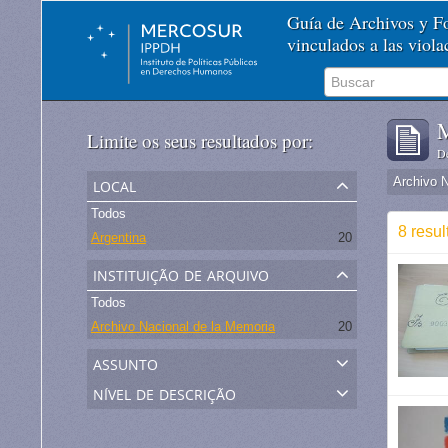
Guía de Archivos y 
vinculados a las viol
M
Limite os seus resultados por:
De
local
Archivo 
Todos
8 resu
Argentina
20
instituição de arquivo
Todos
Archivo Nacional de la Memoria
20
assunto
nível de descrição