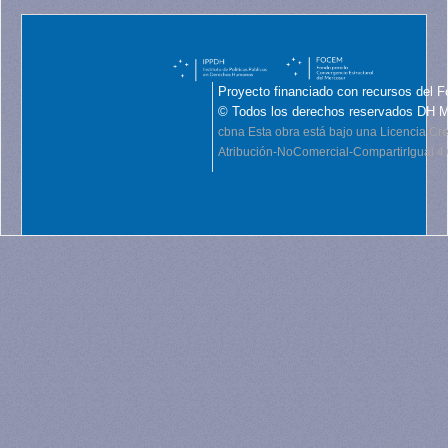
Proyecto financiado con recursos del F
© Todos los derechos reservados DH 
cbna
Esta obra está bajo una Licencia C
Atribución-NoComercial-CompartirIgual 4.0