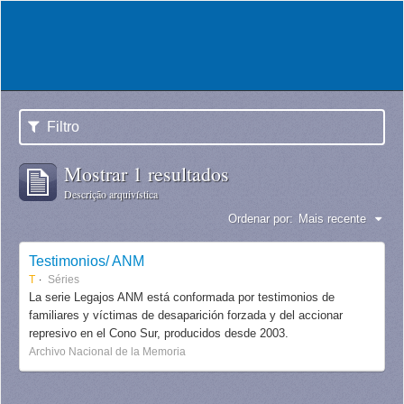
Filtro
Mostrar 1 resultados
Descrição arquivística
Ordenar por:
Mais recente
Testimonios/ ANM
T
Séries
La serie Legajos ANM está conformada por testimonios de
familiares y víctimas de desaparición forzada y del accionar
represivo en el Cono Sur, producidos desde 2003.
Archivo Nacional de la Memoria