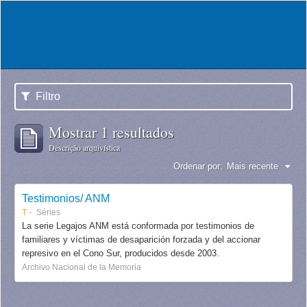
Filtro
Mostrar 1 resultados
Descrição arquivística
Ordenar por:
Mais recente
Testimonios/ ANM
T
Séries
La serie Legajos ANM está conformada por testimonios de
familiares y víctimas de desaparición forzada y del accionar
represivo en el Cono Sur, producidos desde 2003.
Archivo Nacional de la Memoria