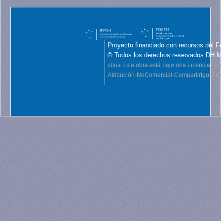
Proyecto financiado con recursos del F
© Todos los derechos reservados DH 
cbna
Esta obra está bajo una Licencia C
Atribución-NoComercial-CompartirIgual 4.0