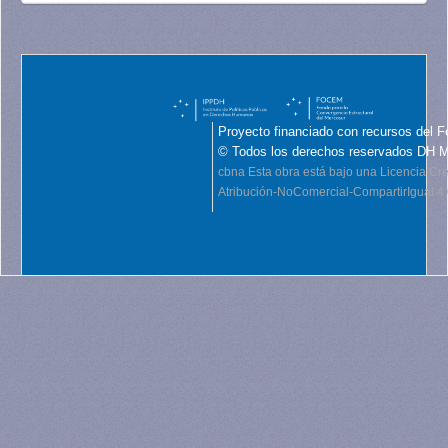
Proyecto financiado con recursos del F
© Todos los derechos reservados DH 
cbna
Esta obra está bajo una Licencia C
Atribución-NoComercial-CompartirIgual 4.0