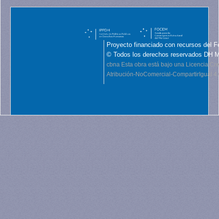
Proyecto financiado con recursos del F
© Todos los derechos reservados DH 
cbna
Esta obra está bajo una Licencia C
Atribución-NoComercial-CompartirIgual 4.0