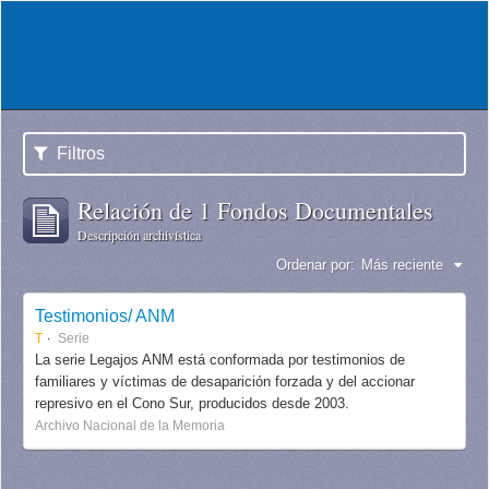
Filtros
Relación de 1 Fondos Documentales
Descripción archivística
Ordenar por:
Más reciente
Testimonios/ ANM
T
Serie
La serie Legajos ANM está conformada por testimonios de
familiares y víctimas de desaparición forzada y del accionar
represivo en el Cono Sur, producidos desde 2003.
Archivo Nacional de la Memoria