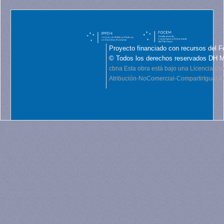
Proyecto financiado con recursos del F
© Todos los derechos reservados DH 
cbna
Esta obra está bajo una Licencia C
Atribución-NoComercial-CompartirIgual 4.0