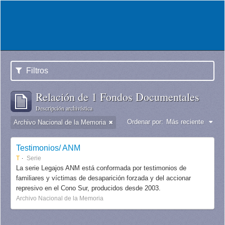
Filtros
Relación de 1 Fondos Documentales
Descripción archivística
Ordenar por:
Más reciente
Archivo Nacional de la Memoria
Testimonios/ ANM
T
Serie
La serie Legajos ANM está conformada por testimonios de
familiares y víctimas de desaparición forzada y del accionar
represivo en el Cono Sur, producidos desde 2003.
Archivo Nacional de la Memoria