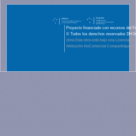
Proyecto financiado con recursos del F
© Todos los derechos reservados DH 
cbna
Esta obra está bajo una Licencia C
Atribución-NoComercial-CompartirIgual 4.0