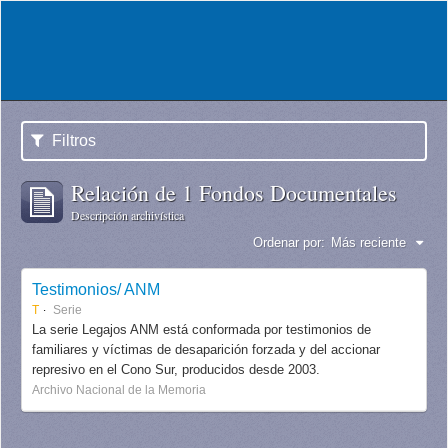
Filtros
Relación de 1 Fondos Documentales
Descripción archivística
Ordenar por:
Más reciente
Testimonios/ ANM
T
Serie
La serie Legajos ANM está conformada por testimonios de
familiares y víctimas de desaparición forzada y del accionar
represivo en el Cono Sur, producidos desde 2003.
Archivo Nacional de la Memoria