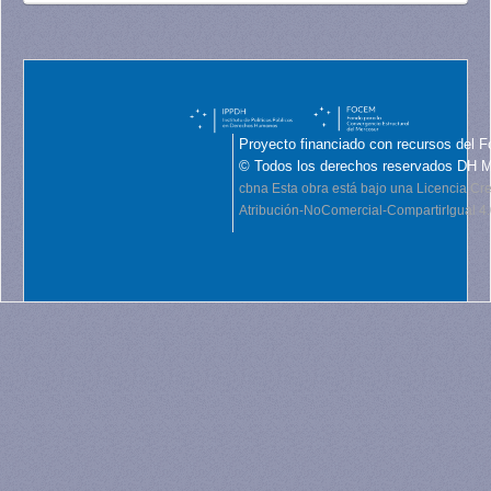
Proyecto financiado con recursos del F
© Todos los derechos reservados DH 
cbna
Esta obra está bajo una Licencia C
Atribución-NoComercial-CompartirIgual 4.0