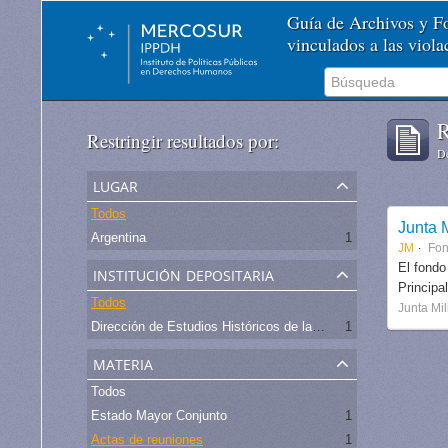
Guía de Archivos y 
vinculados a las viol
R
Restringir resultados por:
De
lugar
Todos
Junta M
Argentina
1
JM
Fo
institución depositaria
El fondo
Principa
Todos
Junta Mil
Dirección de Estudios Históricos de la Fuerza Aérea
1
materia
Todos
Estado Mayor Conjunto
1
Actas de reuniones
1