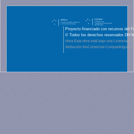
Proyecto financiado con recursos del F
© Todos los derechos reservados DH 
cbna
Esta obra está bajo una Licencia C
Atribución-NoComercial-CompartirIgual 4.0