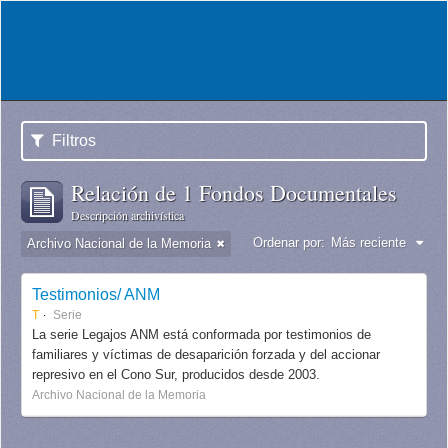
Filtros
Relación de 1 Fondos Documentales
Descripción archivística
Ordenar por:
Más reciente
Archivo Nacional de la Memoria
Testimonios/ ANM
T
Serie
La serie Legajos ANM está conformada por testimonios de
familiares y víctimas de desaparición forzada y del accionar
represivo en el Cono Sur, producidos desde 2003.
Archivo Nacional de la Memoria