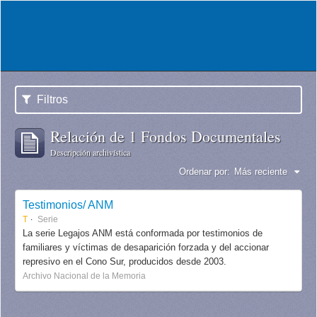
Filtros
Relación de 1 Fondos Documentales
Descripción archivística
Ordenar por:
Más reciente
Testimonios/ ANM
T
Serie
La serie Legajos ANM está conformada por testimonios de
familiares y víctimas de desaparición forzada y del accionar
represivo en el Cono Sur, producidos desde 2003.
Archivo Nacional de la Memoria