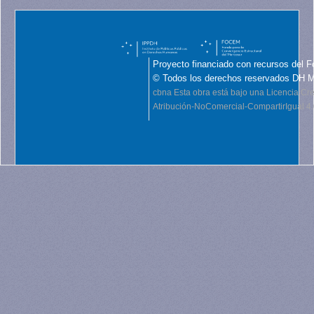
Proyecto financiado con recursos del F
© Todos los derechos reservados DH 
cbna
Esta obra está bajo una Licencia C
Atribución-NoComercial-CompartirIgual 4.0