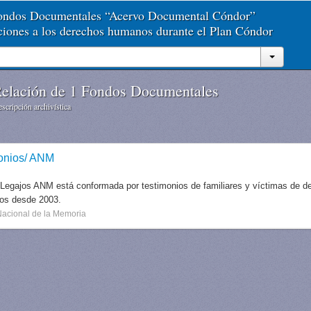
Fondos Documentales “Acervo Documental Cóndor”
aciones a los derechos humanos durante el Plan Cóndor
elación de 1 Fondos Documentales
scripción archivística
onios/ ANM
 Legajos ANM está conformada por testimonios de familiares y víctimas de des
dos desde 2003.
Nacional de la Memoria