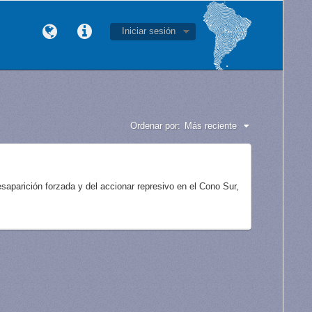
Iniciar sesión
Ordenar por:
Más reciente
aparición forzada y del accionar represivo en el Cono Sur,