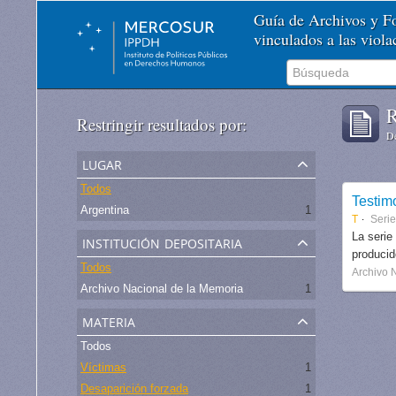
Guía de Archivos y 
vinculados a las viol
R
Restringir resultados por:
De
lugar
Todos
Testim
Argentina
1
T
Serie
institución depositaria
La serie
produci
Todos
Archivo 
Archivo Nacional de la Memoria
1
materia
Todos
Víctimas
1
Desaparición forzada
1