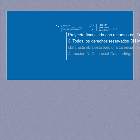
Proyecto financiado con recursos del F
© Todos los derechos reservados DH 
cbna
Esta obra está bajo una Licencia C
Atribución-NoComercial-CompartirIgual 4.0