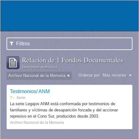
Filtros
Relación de 1 Fondos Documentales
Descripción archivística
Ordenar por:
Más reciente
Archivo Nacional de la Memoria
Testimonios/ ANM
T
Serie
La serie Legajos ANM está conformada por testimonios de
familiares y víctimas de desaparición forzada y del accionar
represivo en el Cono Sur, producidos desde 2003.
Archivo Nacional de la Memoria