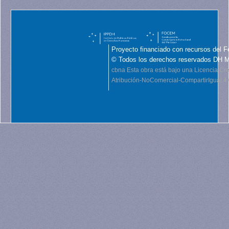
Proyecto financiado con recursos del F
© Todos los derechos reservados DH 
cbna
Esta obra está bajo una Licencia C
Atribución-NoComercial-CompartirIgual 4.0