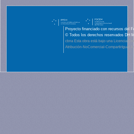
Proyecto financiado con recursos del F
© Todos los derechos reservados DH 
cbna
Esta obra está bajo una Licencia C
Atribución-NoComercial-CompartirIgual 4.0