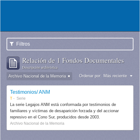
Filtros
Relación de 1 Fondos Documentales
Descripción archivística
Ordenar por:
Más reciente
Archivo Nacional de la Memoria
Testimonios/ ANM
T
Serie
La serie Legajos ANM está conformada por testimonios de
familiares y víctimas de desaparición forzada y del accionar
represivo en el Cono Sur, producidos desde 2003.
Archivo Nacional de la Memoria