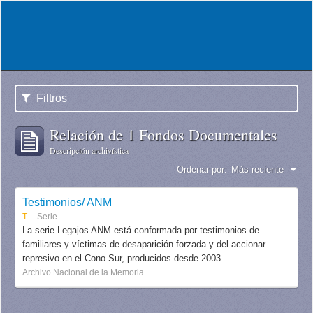
Filtros
Relación de 1 Fondos Documentales
Descripción archivística
Ordenar por:
Más reciente
Testimonios/ ANM
T
Serie
La serie Legajos ANM está conformada por testimonios de
familiares y víctimas de desaparición forzada y del accionar
represivo en el Cono Sur, producidos desde 2003.
Archivo Nacional de la Memoria