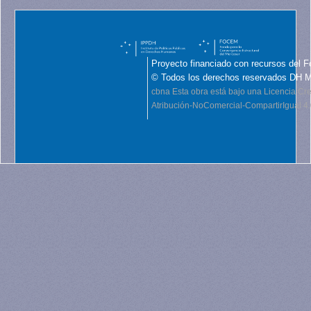
Proyecto financiado con recursos del F
© Todos los derechos reservados DH 
cbna
Esta obra está bajo una Licencia C
Atribución-NoComercial-CompartirIgual 4.0