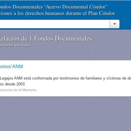
Fondos Documentales “Acervo Documental Cóndor”
aciones a los derechos humanos durante el Plan Cóndor
elación de 1 Fondos Documentales
scripción archivística
onios/ ANM
 Legajos ANM está conformada por testimonios de familiares y víctimas de des
dos desde 2003.
Nacional de la Memoria