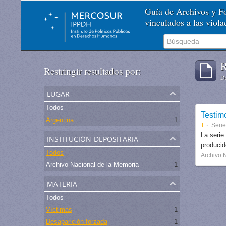
Guía de Archivos y 
vinculados a las viol
R
Restringir resultados por:
De
lugar
Todos
Testim
Argentina
1
T
Serie
institución depositaria
La serie
produci
Todos
Archivo 
Archivo Nacional de la Memoria
1
materia
Todos
Víctimas
1
Desaparición forzada
1