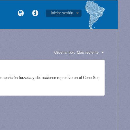
Iniciar sesión
Ordenar por:
Más reciente
aparición forzada y del accionar represivo en el Cono Sur,