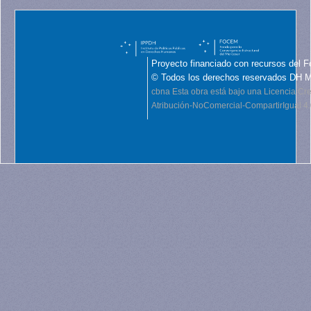
Proyecto financiado con recursos del F
© Todos los derechos reservados DH 
cbna
Esta obra está bajo una Licencia C
Atribución-NoComercial-CompartirIgual 4.0