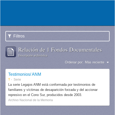
Filtros
Relación de 1 Fondos Documentales
Descripción archivística
Ordenar por:
Más reciente
Testimonios/ ANM
T
Serie
La serie Legajos ANM está conformada por testimonios de
familiares y víctimas de desaparición forzada y del accionar
represivo en el Cono Sur, producidos desde 2003.
Archivo Nacional de la Memoria