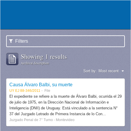
Filters
Showing 1 results
Archival description
Sort by:
Most recent
Causa Álvaro Balbi, su muerte
UY EJ 88-346/2011
File
El expediente se refiere a la muerte de Álvaro Balbi, ocurrida el 29
de julio de 1975, en la Dirección Nacional de Información e
Inteligencia (DNII) de Uruguay. Está vinculado a la sentencia N°
37 del Juzgado Letrado de Primera Instancia de lo Con...
Juzgado Penal de 7° Turno - Montevideo