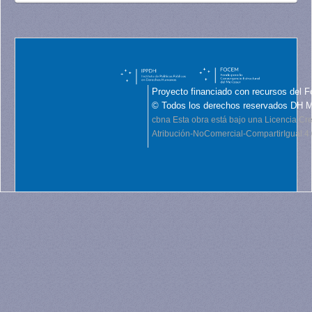
Proyecto financiado con recursos del F
© Todos los derechos reservados DH 
cbna
Esta obra está bajo una Licencia C
Atribución-NoComercial-CompartirIgual 4.0