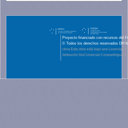
Proyecto financiado con recursos del F
© Todos los derechos reservados DH 
cbna
Esta obra está bajo una Licencia C
Atribución-NoComercial-CompartirIgual 4.0