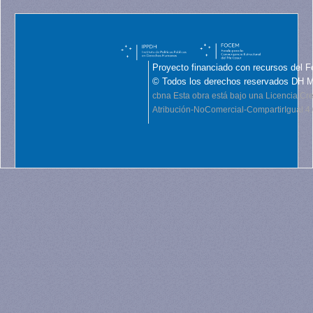
Proyecto financiado con recursos del F
© Todos los derechos reservados DH 
cbna
Esta obra está bajo una Licencia C
Atribución-NoComercial-CompartirIgual 4.0