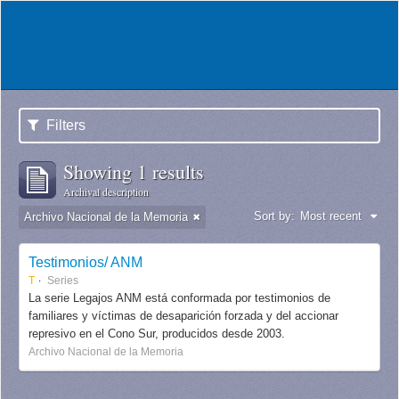
Filters
Showing 1 results
Archival description
Sort by:
Most recent
Archivo Nacional de la Memoria
Testimonios/ ANM
T
Series
La serie Legajos ANM está conformada por testimonios de
familiares y víctimas de desaparición forzada y del accionar
represivo en el Cono Sur, producidos desde 2003.
Archivo Nacional de la Memoria