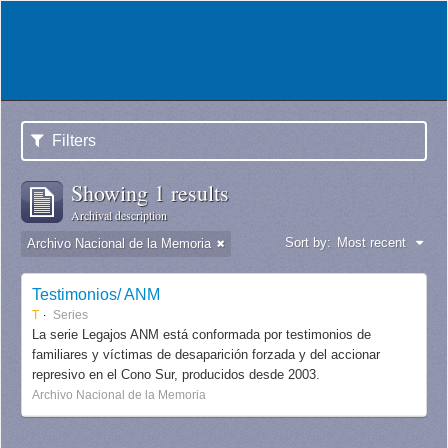
Filters
Showing 1 results
Archival description
Sort by:
Most recent
Archivo Nacional de la Memoria
Testimonios/ ANM
T
Series
La serie Legajos ANM está conformada por testimonios de
familiares y víctimas de desaparición forzada y del accionar
represivo en el Cono Sur, producidos desde 2003.
Archivo Nacional de la Memoria