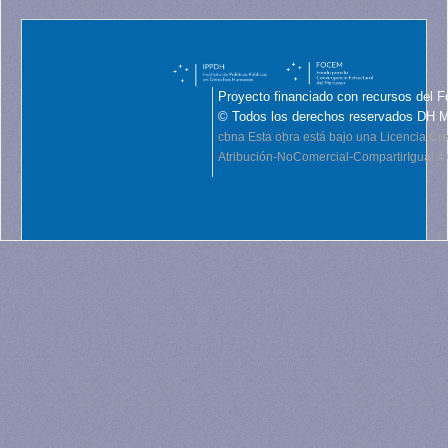
Proyecto financiado con recursos del F
© Todos los derechos reservados DH 
cbna
Esta obra está bajo una Licencia C
Atribución-NoComercial-CompartirIgual 4.0