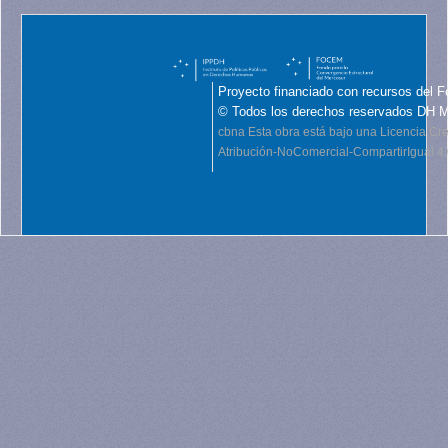
Proyecto financiado con recursos del F
© Todos los derechos reservados DH 
cbna
Esta obra está bajo una Licencia C
Atribución-NoComercial-CompartirIgual 4.0