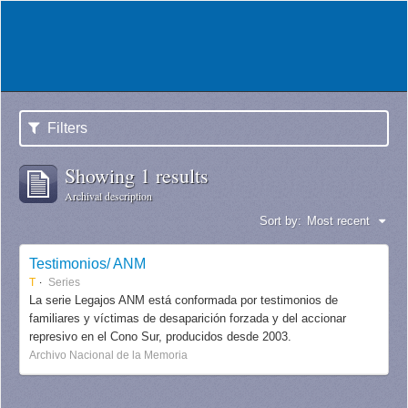
Filters
Showing 1 results
Archival description
Sort by:
Most recent
Testimonios/ ANM
T
Series
La serie Legajos ANM está conformada por testimonios de
familiares y víctimas de desaparición forzada y del accionar
represivo en el Cono Sur, producidos desde 2003.
Archivo Nacional de la Memoria