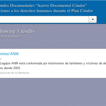
Fondos Documentales “Acervo Documental Cóndor”
aciones a los derechos humanos durante el Plan Cóndor
howing 1 results
chival description
onios/ ANM
es
 Legajos ANM está conformada por testimonios de familiares y víctimas de des
dos desde 2003.
Nacional de la Memoria