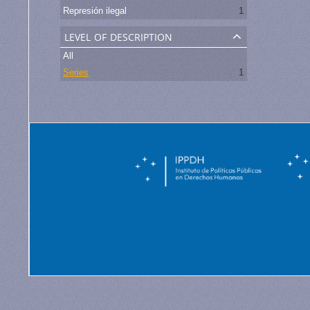
Represión ilegal
1
level of description
All
Series
1