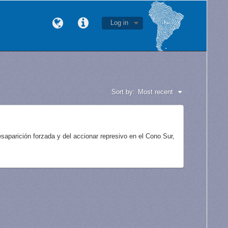
Log in
Sort by:
Most recent
aparición forzada y del accionar represivo en el Cono Sur,