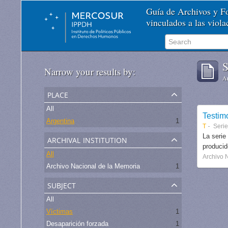
Guía de Archivos y 
vinculados a las viol
S
Narrow your results by:
Ar
place
All
Testim
Argentina
1
T
Seri
archival institution
La serie
produci
All
Archivo 
Archivo Nacional de la Memoria
1
subject
All
Víctimas
1
Desaparición forzada
1