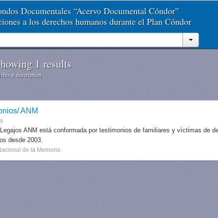
Fondos Documentales “Acervo Documental Cóndor”
aciones a los derechos humanos durante el Plan Cóndor
howing 1 results
chival description
onios/ ANM
es
 Legajos ANM está conformada por testimonios de familiares y víctimas de des
dos desde 2003.
Nacional de la Memoria