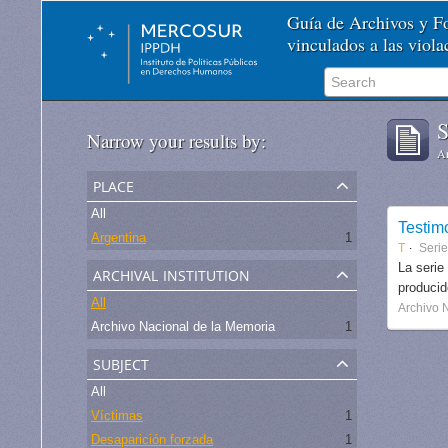
Guía de Archivos y 
vinculados a las viol
S
Narrow your results by:
Ar
place
All
Testim
Argentina
1
T
Seri
archival institution
La serie
produci
All
Archivo 
Archivo Nacional de la Memoria
1
subject
All
Víctimas
1
Desaparición forzada
1