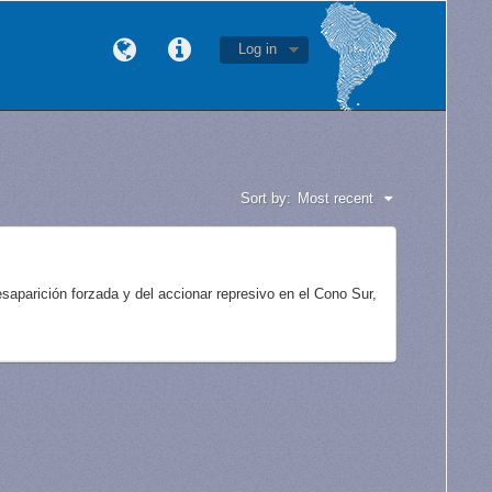
Log in
Sort by:
Most recent
aparición forzada y del accionar represivo en el Cono Sur,