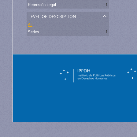
Represión ilegal
1
level of description
All
Series
1