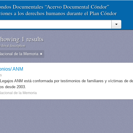
Fondos Documentales “Acervo Documental Cóndor”
aciones a los derechos humanos durante el Plan Cóndor
howing 1 results
chival description
Nacional de la Memoria
onios/ ANM
es
 Legajos ANM está conformada por testimonios de familiares y víctimas de des
dos desde 2003.
Nacional de la Memoria