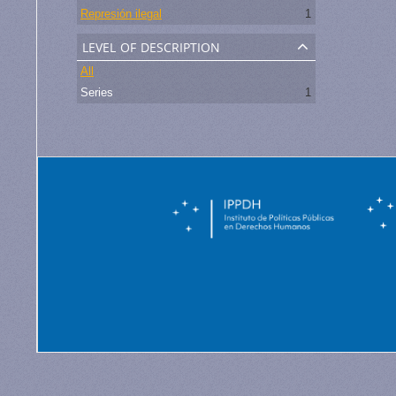
Represión ilegal
1
level of description
All
Series
1