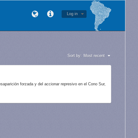
Log in
Sort by:
Most recent
aparición forzada y del accionar represivo en el Cono Sur,