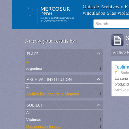
Guía de Archivos y 
vinculados a las viol
S
Narrow your results by:
Ar
place
Archivo 
All
Testim
Argentina
1
T
Seri
archival institution
La serie
produci
All
Archivo 
Archivo Nacional de la Memoria
1
subject
All
Víctimas
1
Desaparición forzada
1