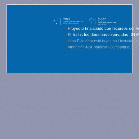
Proyecto financiado con recursos del F
© Todos los derechos reservados DH 
cbna
Esta obra está bajo una Licencia C
Atribución-NoComercial-CompartirIgual 4.0