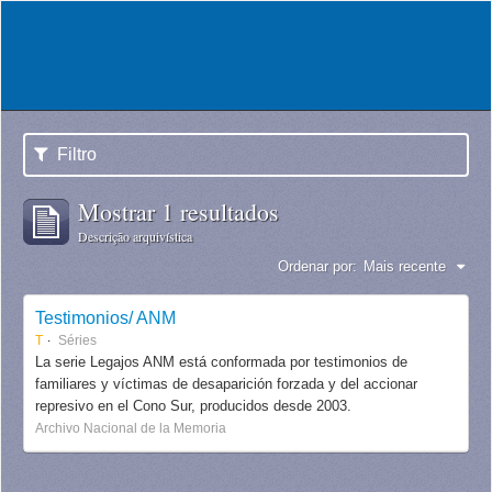
Filtro
Mostrar 1 resultados
Descrição arquivística
Ordenar por:
Mais recente
Testimonios/ ANM
T
Séries
La serie Legajos ANM está conformada por testimonios de
familiares y víctimas de desaparición forzada y del accionar
represivo en el Cono Sur, producidos desde 2003.
Archivo Nacional de la Memoria