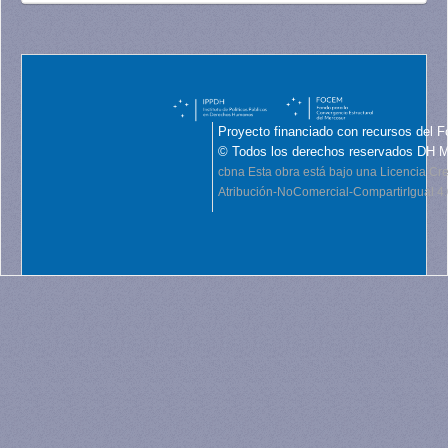
Proyecto financiado con recursos del F
© Todos los derechos reservados DH 
cbna
Esta obra está bajo una Licencia C
Atribución-NoComercial-CompartirIgual 4.0