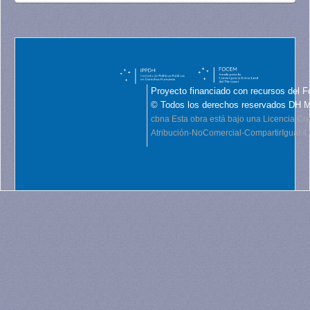
Proyecto financiado con recursos del F
© Todos los derechos reservados DH 
cbna
Esta obra está bajo una Licencia C
Atribución-NoComercial-CompartirIgual 4.0