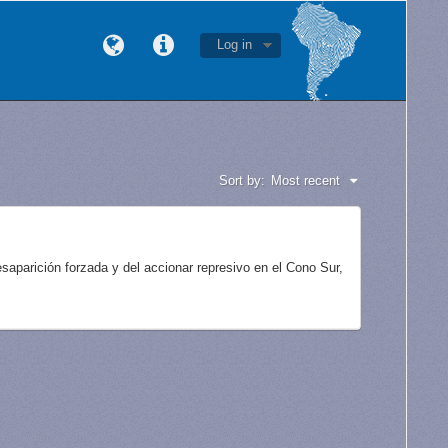
Log in
Sort by:
Most recent
aparición forzada y del accionar represivo en el Cono Sur,