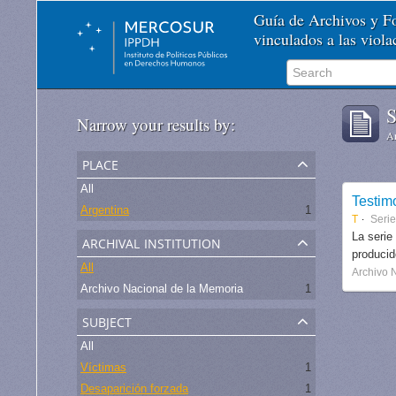
Guía de Archivos y 
vinculados a las viol
S
Narrow your results by:
Ar
place
All
Testim
Argentina
1
T
Seri
archival institution
La serie
produci
All
Archivo 
Archivo Nacional de la Memoria
1
subject
All
Víctimas
1
Desaparición forzada
1