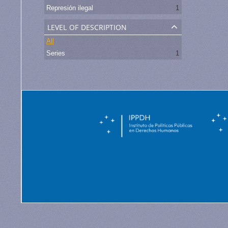
Represión ilegal
1
level of description
All
Series
1