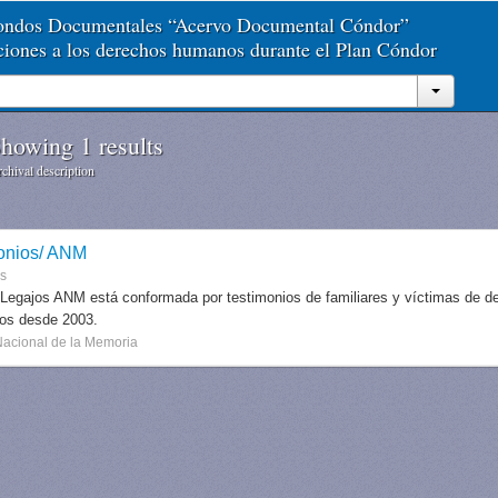
Fondos Documentales “Acervo Documental Cóndor”
aciones a los derechos humanos durante el Plan Cóndor
howing 1 results
chival description
onios/ ANM
es
 Legajos ANM está conformada por testimonios de familiares y víctimas de des
dos desde 2003.
Nacional de la Memoria