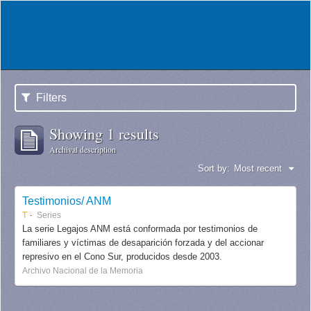
Filters
Showing 1 results
Archival description
Sort by:
Most recent
Testimonios/ ANM
T
Series
La serie Legajos ANM está conformada por testimonios de
familiares y víctimas de desaparición forzada y del accionar
represivo en el Cono Sur, producidos desde 2003.
Archivo Nacional de la Memoria