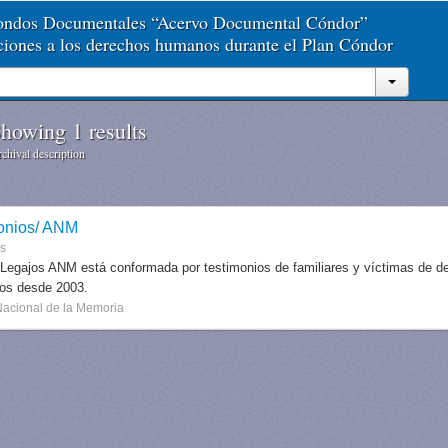
Fondos Documentales “Acervo Documental Cóndor”
aciones a los derechos humanos durante el Plan Cóndor
howing 1 results
chival description
onios/ ANM
es
 Legajos ANM está conformada por testimonios de familiares y víctimas de des
dos desde 2003.
Nacional de la Memoria