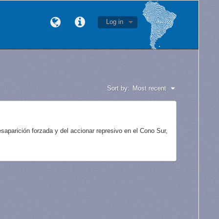
Log in
Sort by:
Most recent
aparición forzada y del accionar represivo en el Cono Sur,