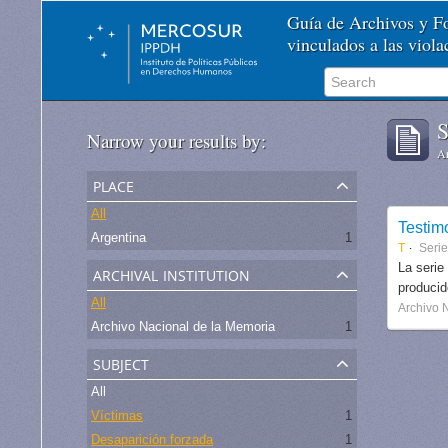
Guía de Archivos y 
vinculados a las viol
S
Narrow your results by:
Ar
place
All
Testim
Argentina
1
T
Seri
archival institution
La serie
produci
All
Archivo 
Archivo Nacional de la Memoria
1
subject
All
Víctimas
1
Desaparición forzada
1