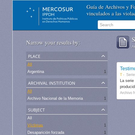
Guía de Archivos y 
vinculados a las viol
S
Narrow your results by:
Ar
place
All
Testim
Argentina
1
T
Seri
archival institution
La serie
produci
All
Archivo 
Archivo Nacional de la Memoria
1
subject
All
Víctimas
1
Desaparición forzada
1