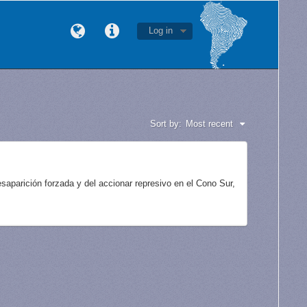
Log in
Sort by:
Most recent
aparición forzada y del accionar represivo en el Cono Sur,