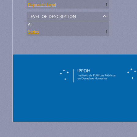
Represión ilegal
1
level of description
All
Series
1