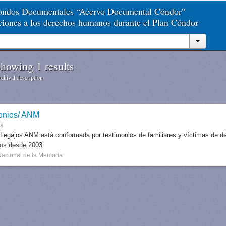
Fondos Documentales “Acervo Documental Cóndor”
aciones a los derechos humanos durante el Plan Cóndor
howing 1 results
chival description
onios/ ANM
es
 Legajos ANM está conformada por testimonios de familiares y víctimas de des
dos desde 2003.
Nacional de la Memoria