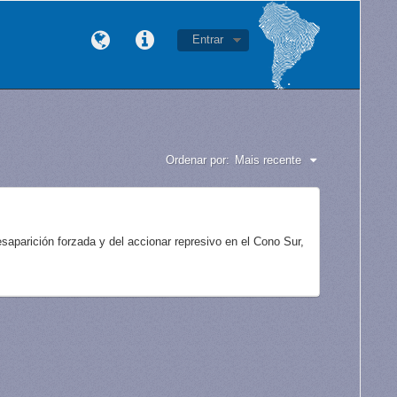
Entrar
Ordenar por:
Mais recente
aparición forzada y del accionar represivo en el Cono Sur,