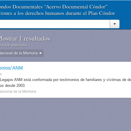
Fondos Documentales “Acervo Documental Cóndor”
aciones a los derechos humanos durante el Plan Cóndor
ostrar 1 resultados
scrição arquivística
Nacional de la Memoria
onios/ ANM
es
 Legajos ANM está conformada por testimonios de familiares y víctimas de des
dos desde 2003.
Nacional de la Memoria