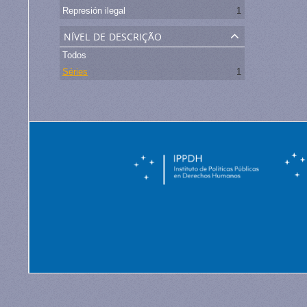
Represión ilegal
1
nível de descrição
Todos
Séries
1