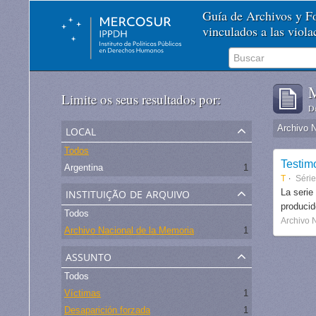
Guía de Archivos y 
vinculados a las viol
M
Limite os seus resultados por:
De
local
Archivo 
Todos
Testim
Argentina
1
T
Séri
instituição de arquivo
La serie
produci
Todos
Archivo 
Archivo Nacional de la Memoria
1
assunto
Todos
Víctimas
1
Desaparición forzada
1