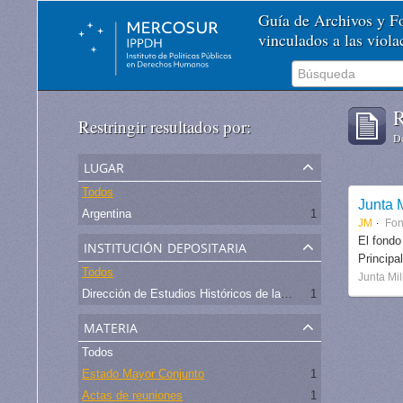
Guía de Archivos y 
vinculados a las viol
R
Restringir resultados por:
De
lugar
Todos
Junta M
Argentina
1
JM
Fo
institución depositaria
El fondo
Principa
Todos
Junta Mil
Dirección de Estudios Históricos de la Fuerza Aérea
1
materia
Todos
Estado Mayor Conjunto
1
Actas de reuniones
1