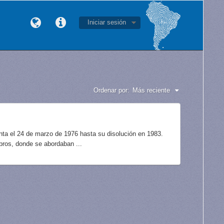
Iniciar sesión
Ordenar por:
Más reciente
unta el 24 de marzo de 1976 hasta su disolución en 1983.
bros, donde se abordaban ...