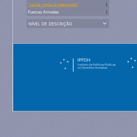
"Lucha contra la subversión"
1
Fuerzas Armadas
1
nível de descrição