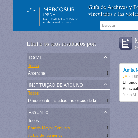
Guía de Archivos y 
vinculados a las viol
M
Limite os seus resultados por:
De
local
Todos
Junta M
Argentina
1
JM
Fu
instituição de arquivo
El fondo
Principa
Todos
Junta Mil
Dirección de Estudios Históricos de la Fuerza Aérea
1
assunto
Todos
Estado Mayor Conjunto
1
Actas de reuniones
1