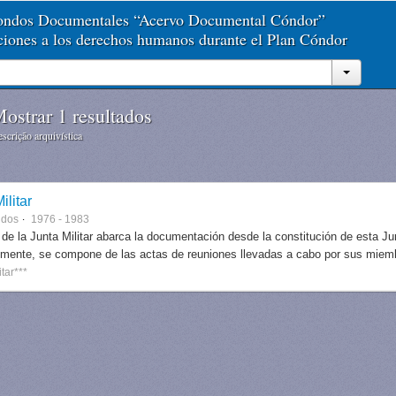
Fondos Documentales “Acervo Documental Cóndor”
aciones a los derechos humanos durante el Plan Cóndor
ostrar 1 resultados
scrição arquivística
ilitar
ndos
1976 - 1983
 de la Junta Militar abarca la documentación desde la constitución de esta J
lmente, se compone de las actas de reuniones llevadas a cabo por sus miem
itar***