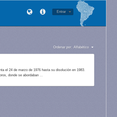
Entrar
Ordenar por:
Alfabético
unta el 24 de marzo de 1976 hasta su disolución en 1983.
bros, donde se abordaban ...