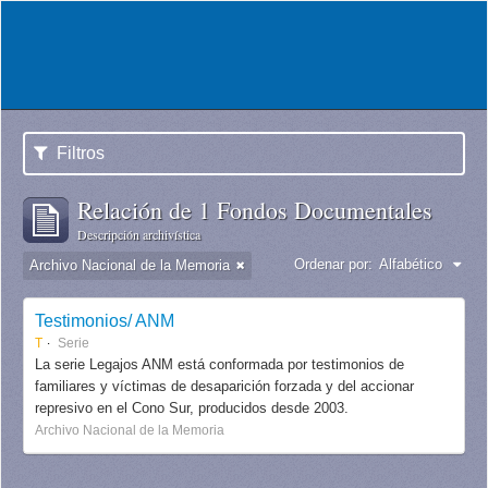
Filtros
Relación de 1 Fondos Documentales
Descripción archivística
Ordenar por:
Alfabético
Archivo Nacional de la Memoria
Testimonios/ ANM
T
Serie
La serie Legajos ANM está conformada por testimonios de
familiares y víctimas de desaparición forzada y del accionar
represivo en el Cono Sur, producidos desde 2003.
Archivo Nacional de la Memoria