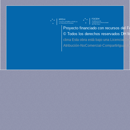
Proyecto financiado con recursos del F
© Todos los derechos reservados DH 
cbna
Esta obra está bajo una Licencia C
Atribución-NoComercial-CompartirIgual 4.0