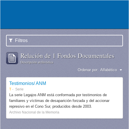
Filtros
Relación de 1 Fondos Documentales
Descripción archivística
Ordenar por:
Alfabético
Testimonios/ ANM
T
Serie
La serie Legajos ANM está conformada por testimonios de
familiares y víctimas de desaparición forzada y del accionar
represivo en el Cono Sur, producidos desde 2003.
Archivo Nacional de la Memoria