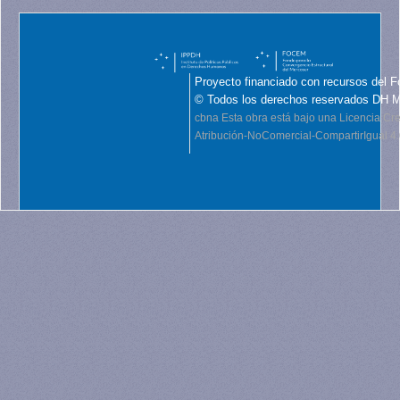
Proyecto financiado con recursos del F
© Todos los derechos reservados DH 
cbna
Esta obra está bajo una Licencia C
Atribución-NoComercial-CompartirIgual 4.0