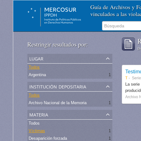
Guía de Archivos y 
vinculados a las viol
R
Restringir resultados por:
De
lugar
Todos
Testim
Argentina
1
T
Serie
institución depositaria
La serie
produci
Todos
Archivo 
Archivo Nacional de la Memoria
1
materia
Todos
Víctimas
1
Desaparición forzada
1