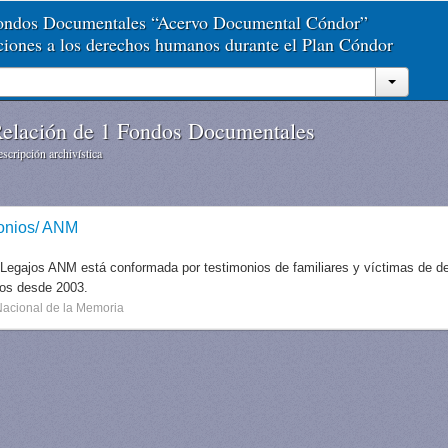
Fondos Documentales “Acervo Documental Cóndor”
aciones a los derechos humanos durante el Plan Cóndor
elación de 1 Fondos Documentales
scripción archivística
onios/ ANM
 Legajos ANM está conformada por testimonios de familiares y víctimas de des
dos desde 2003.
Nacional de la Memoria