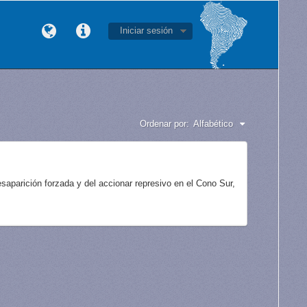
Iniciar sesión
Ordenar por:
Alfabético
aparición forzada y del accionar represivo en el Cono Sur,