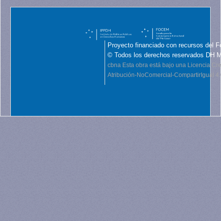
Proyecto financiado con recursos del F
© Todos los derechos reservados DH 
cbna
Esta obra está bajo una Licencia C
Atribución-NoComercial-CompartirIgual 4.0