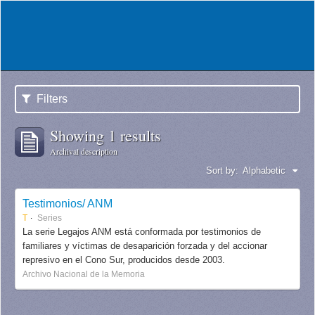
Filters
Showing 1 results
Archival description
Sort by:
Alphabetic
Testimonios/ ANM
T
Series
La serie Legajos ANM está conformada por testimonios de
familiares y víctimas de desaparición forzada y del accionar
represivo en el Cono Sur, producidos desde 2003.
Archivo Nacional de la Memoria