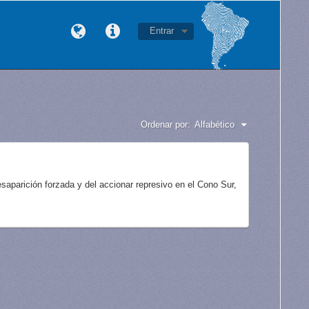
Entrar
Ordenar por:
Alfabético
aparición forzada y del accionar represivo en el Cono Sur,