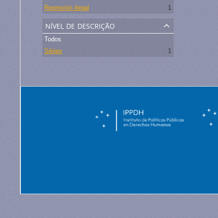
Represión ilegal
1
nível de descrição
Todos
Séries
1