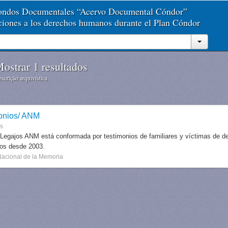
Fondos Documentales “Acervo Documental Cóndor”
aciones a los derechos humanos durante el Plan Cóndor
ostrar 1 resultados
scrição arquivística
onios/ ANM
es
 Legajos ANM está conformada por testimonios de familiares y víctimas de des
dos desde 2003.
Nacional de la Memoria