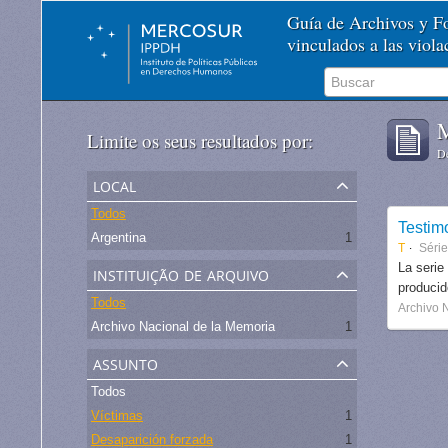
Guía de Archivos y 
vinculados a las viol
M
Limite os seus resultados por:
De
local
Todos
Testim
Argentina
1
T
Séri
instituição de arquivo
La serie
produci
Todos
Archivo 
Archivo Nacional de la Memoria
1
assunto
Todos
Víctimas
1
Desaparición forzada
1