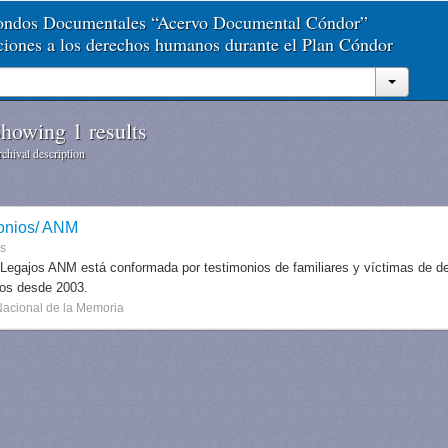
Fondos Documentales “Acervo Documental Cóndor”
aciones a los derechos humanos durante el Plan Cóndor
howing 1 results
chival description
onios/ ANM
es
 Legajos ANM está conformada por testimonios de familiares y víctimas de des
dos desde 2003.
Nacional de la Memoria