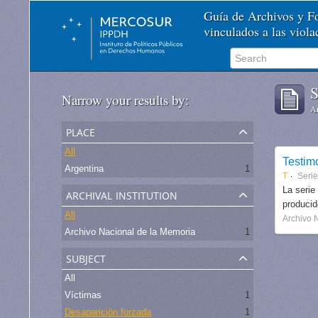
Guía de Archivos y 
vinculados a las viol
S
Narrow your results by:
Ar
place
All
Testim
Argentina
1
T
Seri
archival institution
La serie
produci
All
Archivo 
Archivo Nacional de la Memoria
1
subject
All
Víctimas
1
Desaparición forzada
1