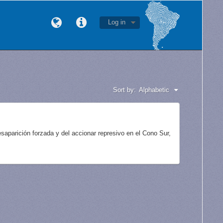
Log in
Sort by:
Alphabetic
aparición forzada y del accionar represivo en el Cono Sur,