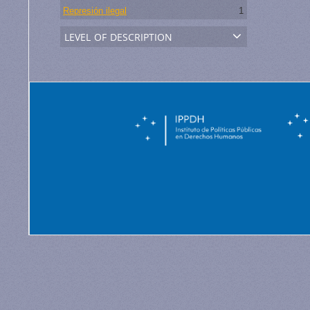
Represión ilegal
1
level of description