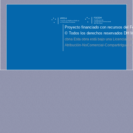
Proyecto financiado con recursos del F
© Todos los derechos reservados DH 
cbna
Esta obra está bajo una Licencia C
Atribución-NoComercial-CompartirIgual 4.0