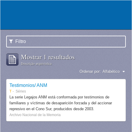
Filtro
Mostrar 1 resultados
Descrição arquivística
Ordenar por:
Alfabético
Testimonios/ ANM
T
Séries
La serie Legajos ANM está conformada por testimonios de
familiares y víctimas de desaparición forzada y del accionar
represivo en el Cono Sur, producidos desde 2003.
Archivo Nacional de la Memoria