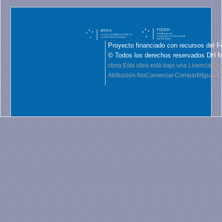
Proyecto financiado con recursos del F
© Todos los derechos reservados DH 
cbna
Esta obra está bajo una Licencia C
Atribución-NoComercial-CompartirIgual 4.0