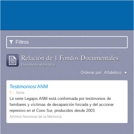
Filtros
Relación de 1 Fondos Documentales
Descripción archivística
Ordenar por:
Alfabético
Testimonios/ ANM
T
Serie
La serie Legajos ANM está conformada por testimonios de
familiares y víctimas de desaparición forzada y del accionar
represivo en el Cono Sur, producidos desde 2003.
Archivo Nacional de la Memoria