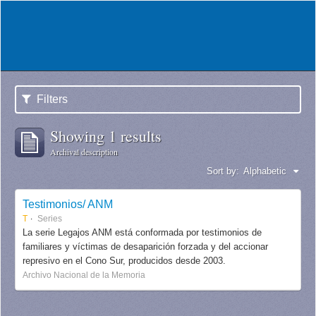
Filters
Showing 1 results
Archival description
Sort by:
Alphabetic
Testimonios/ ANM
T
Series
La serie Legajos ANM está conformada por testimonios de
familiares y víctimas de desaparición forzada y del accionar
represivo en el Cono Sur, producidos desde 2003.
Archivo Nacional de la Memoria