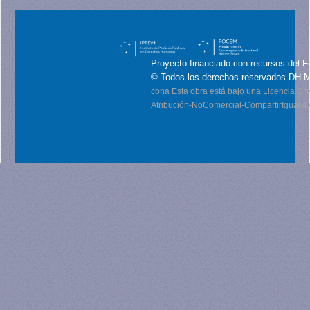
Proyecto financiado con recursos del F
© Todos los derechos reservados DH 
cbna
Esta obra está bajo una Licencia C
Atribución-NoComercial-CompartirIgual 4.0