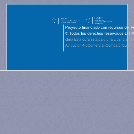
Proyecto financiado con recursos del F
© Todos los derechos reservados DH 
cbna
Esta obra está bajo una Licencia C
Atribución-NoComercial-CompartirIgual 4.0