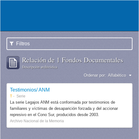
Filtros
Relación de 1 Fondos Documentales
Descripción archivística
Ordenar por:
Alfabético
Testimonios/ ANM
T
Serie
La serie Legajos ANM está conformada por testimonios de
familiares y víctimas de desaparición forzada y del accionar
represivo en el Cono Sur, producidos desde 2003.
Archivo Nacional de la Memoria