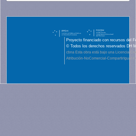
Proyecto financiado con recursos del F
© Todos los derechos reservados DH 
cbna
Esta obra está bajo una Licencia C
Atribución-NoComercial-CompartirIgual 4.0